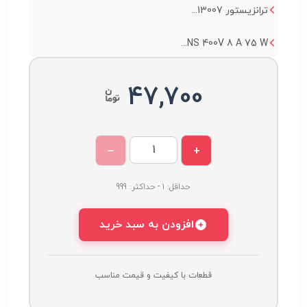
ترانزیستور 13007...
NS 400V 8 A 75 W...
47,700
−
+
حداقل: 1 - حداکثر: 999
افزودن به سبد خرید
قطعات با کیفیت و قیمت مناسب