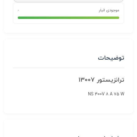
موجودی انبار
-
توضیحات
ترانزیستور 13007
NS 400V 8 A 75 W