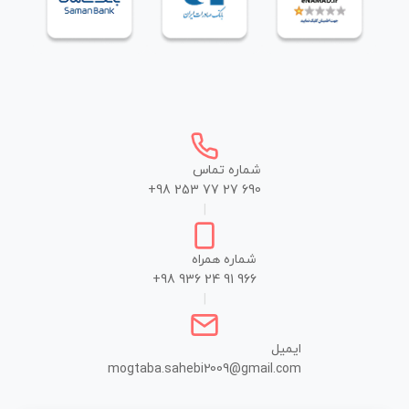
شماره تماس
+98 253 77 27 690
|
شماره همراه
+98 936 24 91 966
|
ایمیل
mogtaba.sahebi2009@gmail.com