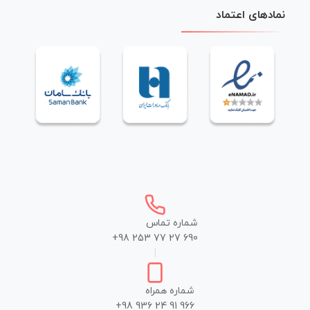
نمادهای اعتماد
شماره تماس
+98 253 77 27 690
|
شماره همراه
+98 936 24 91 966