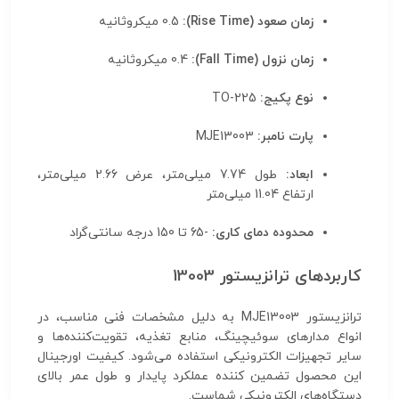
زمان صعود (Rise Time):
0.5 میکروثانیه
زمان نزول (Fall Time):
0.4 میکروثانیه
نوع پکیج:
TO-225
پارت نامبر:
MJE13003
ابعاد:
طول 7.74 میلی‌متر، عرض 2.66 میلی‌متر،
ارتفاع 11.04 میلی‌متر
محدوده دمای کاری:
-65 تا 150 درجه سانتی‌گراد
کاربردهای ترانزیستور 13003
ترانزیستور MJE13003 به دلیل مشخصات فنی مناسب، در
انواع مدارهای سوئیچینگ، منابع تغذیه، تقویت‌کننده‌ها و
سایر تجهیزات الکترونیکی استفاده می‌شود. کیفیت اورجینال
این محصول تضمین کننده عملکرد پایدار و طول عمر بالای
دستگاه‌های الکترونیکی شماست.