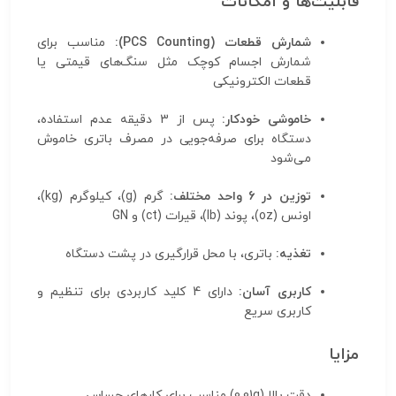
قابلیت‌ها و امکانات
شمارش قطعات (PCS Counting):
مناسب برای
شمارش اجسام کوچک مثل سنگ‌های قیمتی یا
قطعات الکترونیکی
خاموشی خودکار:
پس از 3 دقیقه عدم استفاده،
دستگاه برای صرفه‌جویی در مصرف باتری خاموش
می‌شود
توزین در 6 واحد مختلف:
گرم (g)، کیلوگرم (kg)،
اونس (oz)، پوند (lb)، قیرات (ct) و GN
تغذیه:
باتری، با محل قرارگیری در پشت دستگاه
کاربری آسان:
دارای 4 کلید کاربردی برای تنظیم و
کاربری سریع
مزایا
دقت بالا (0.01g) مناسب برای کارهای حساس