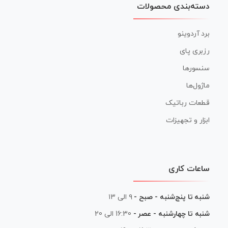
دسته‌بندی محصولات
برد آردوینو
رزبری پای
سنسورها
ماژول‌ها
قطعات رباتیک
ابزار و تجهیزات
ساعات کاری
شنبه تا پنج‌شنبه - صبح -
۹ الی ۱۳
شنبه تا چهارشنبه - عصر -
16:30 الی 20