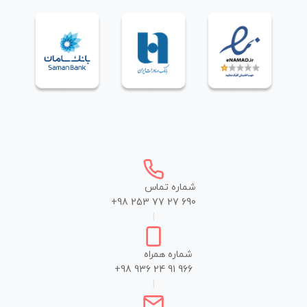
شماره تماس
+98 253 77 27 690
|
شماره همراه
+98 936 24 91 966
|