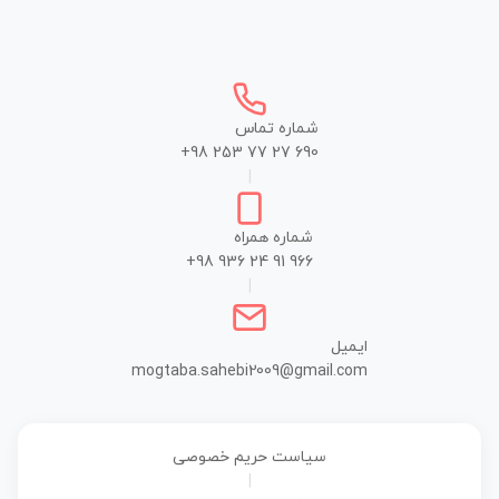
شماره تماس
+98 253 77 27 690
|
شماره همراه
+98 936 24 91 966
|
ایمیل
mogtaba.sahebi2009@gmail.com
سیاست حریم خصوصی
|