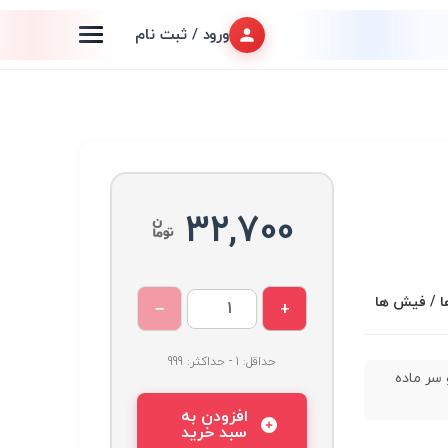
ورود / ثبت نام
32,700
ا / فیش ها
−
+
حداقل: 1 - حداکثر: 999
 سر ماده
افزودن به
سبد خرید