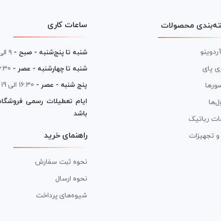
ساعات کاری
ه‌بندی محصولات
آردوینو
شنبه تا پنج‌شنبه - صبح -
۹ الی ۱۳
شنبه تا چهارشنبه - عصر -
16:30 الی
ی پای
پنج شنبه - عصر -
16:30 الی 19
ورها
ایام تعطیلات رسمی فروشگا
ل‌ها
باشد
ات رباتیک
راهنمای خرید
ر و تجهیزات
نحوه ثبت سفارش
نحوه ارسال
شیوه‌های پرداخت