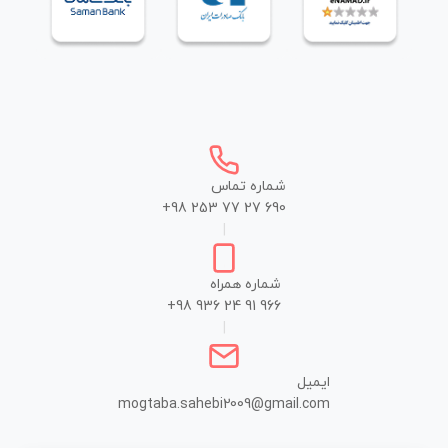
شماره تماس
+98 253 77 27 690
|
شماره همراه
+98 936 24 91 966
|
ایمیل
mogtaba.sahebi2009@gmail.com