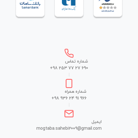
شماره تماس
+98 253 77 27 690
|
شماره همراه
+98 936 24 91 966
|
ایمیل
mogtaba.sahebi2009@gmail.com