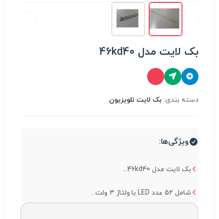
بک لایت مدل 46kd40
دسته بندی:
بک لایت تلویزیون
ویژگی‌ها:
بک لایت مدل 46kd40...
شامل 52 عدد LED با ولتاژ 3 ولت...