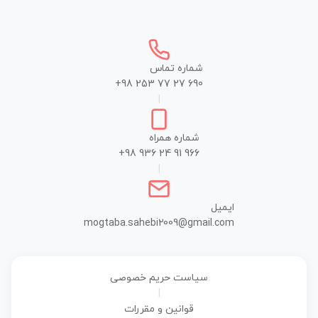
شماره تماس
+98 253 77 27 690
|
شماره همراه
+98 936 24 91 966
|
ایمیل
mogtaba.sahebi2009@gmail.com
سیاست حریم خصوصی
|
قوانین و مقررات