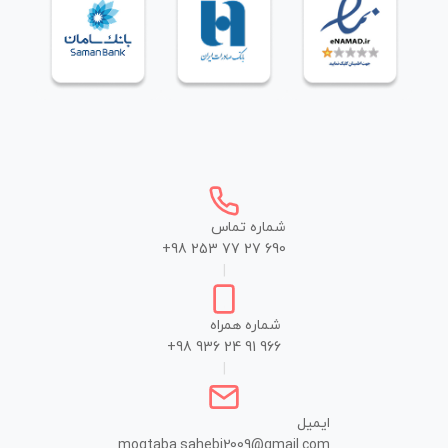
شماره تماس
+98 253 77 27 690
|
شماره همراه
+98 936 24 91 966
|
ایمیل
mogtaba.sahebi2009@gmail.com