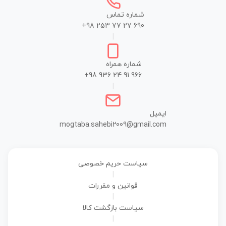
شماره تماس
+98 253 77 27 690
|
شماره همراه
+98 936 24 91 966
|
ایمیل
mogtaba.sahebi2009@gmail.com
سیاست حریم خصوصی
|
قوانین و مقررات
|
سیاست بازگشت کالا
|