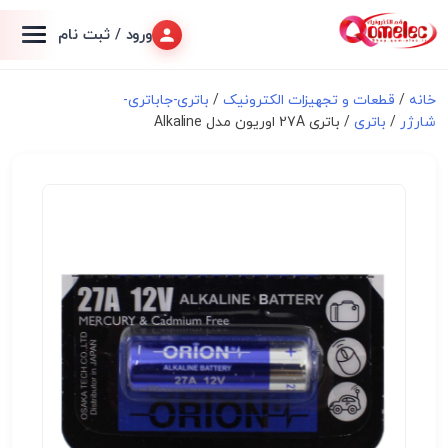
ورود / ثبت نام
خانه
/
قطعات و تجهیزات الکترونیک
/
باتری-جاباتری-
شارژر
/
باتری
/ باتری 27A اوریون مدل Alkaline