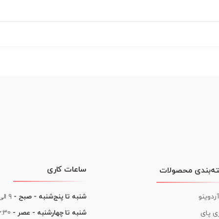
ساعات کاری
ه‌بندی محصولات
آردوینو
شنبه تا پنج‌شنبه - صبح -
۹ الی ۱۳
شنبه تا چهارشنبه - عصر -
16:30 الی
ی پای