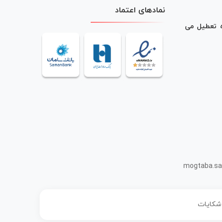
نمادهای اعتماد
ه تعطیل می
mogtaba.sa
 شکایات