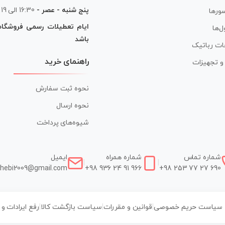
پنج شنبه - عصر -
16:30 الی 19
ورها
ایام تعطیلات رسمی فروشگا
ل‌ها
باشد
ات رباتیک
راهنمای خرید
ر و تجهیزات
نحوه ثبت سفارش
نحوه ارسال
شیوه‌های پرداخت
شماره تماس
شماره همراه
ایمیل
|
|
hebi2009@gmail.com
+98 936 24 91 966
+98 253 77 27 690
سیاست حریم خصوصی
|
قوانین و مقررات
|
سیاست بازگشت کالا
|
رفع ایرادات و