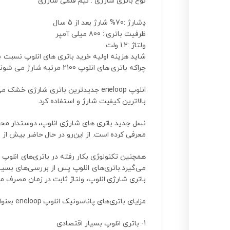
نوع باتری شارژی : نیم قلمی شارژی
دِشارژ :70% شارژ بعد از 5 سال
ظرفیت باتری : 800 میلی آمپر
ولتاژ :1.2 ولت
شاید هزینه اولیه خرید باتری های انلوپ نسبت به 
چراکه باتری های انلوپ 2100 مرتبه شارژ می شوند و از طرفی مدت بالایی پس از هر شارژ می توان از آنها استفاده کرد.
انلوپ eneloop جدیدترین باتری شارژی خشک می‌باشد که می تواند به راحتی مورد استفاده قرار بگیرد، انلوپ را می‌توان چندین و چندبار با
بالاترین کیفیت شارژ و استفاده کرد.
نسل جدید باتری های شارژی انلوپ، دوستدار محی
معرفی کرده است. از این‌رو در حال حاضر بیش از 60 کشور در سراسر دنیا به‌منظور تغییر در شیوه‌ زندگی جامعه از آن استفاده می‌کنند.
همچنین تکنولوژی بکار رفته در باتری‌های انلوپ 
باتری‌ شارژی انلوپ، ولتاژ ثابت در زمان مصرف 
مزایای باتری‌های پاناسونیک انلوپ eneloop بعنوان یک دستاورد جدید در نسل جدید باتری‌ها
1- باتری انلوپ بسیار اقتصادی