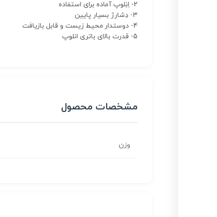
2- اِنِلوپ آماده برای استفاده
3- دِشارژ بسیار پایین
4- دوستدار محیط زیست و قابل بازیافت
5- قدرت بالای باتری انلوپ
مشخصات محصول
وزن