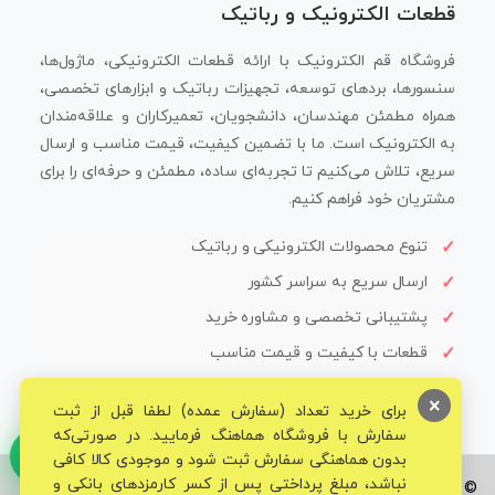
قطعات الکترونیک و رباتیک
فروشگاه قم الکترونیک با ارائه قطعات الکترونیکی، ماژول‌ها،
سنسورها، بردهای توسعه، تجهیزات رباتیک و ابزارهای تخصصی،
همراه مطمئن مهندسان، دانشجویان، تعمیرکاران و علاقه‌مندان
به الکترونیک است. ما با تضمین کیفیت، قیمت مناسب و ارسال
سریع، تلاش می‌کنیم تا تجربه‌ای ساده، مطمئن و حرفه‌ای را برای
مشتریان خود فراهم کنیم.
تنوع محصولات الکترونیکی و رباتیک
ارسال سریع به سراسر کشور
پشتیبانی تخصصی و مشاوره خرید
قطعات با کیفیت و قیمت مناسب
×
برای خرید تعداد (سفارش عمده) لطفا قبل از ثبت
سفارش با فروشگاه هماهنگ فرمایید. در صورتی‌که
بدون هماهنگی سفارش ثبت شود و موجودی کالا کافی
نباشد، مبلغ پرداختی پس از کسر کارمزدهای بانکی و
© تمامی حقوق برای فروشگاه تخصصی قم الکترونیک محفوظ می‌باشد.