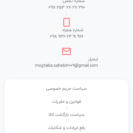
شماره تماس
+98 253 77 27 690
|
شماره همراه
+98 936 24 91 966
|
ایمیل
mogtaba.sahebi2009@gmail.com
سیاست حریم خصوصی
|
قوانین و مقررات
|
سیاست بازگشت کالا
|
رفع ایرادات و شکایات