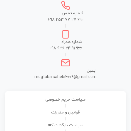
شماره تماس
+98 253 77 27 690
|
شماره همراه
+98 936 24 91 966
|
ایمیل
mogtaba.sahebi2009@gmail.com
سیاست حریم خصوصی
|
قوانین و مقررات
|
سیاست بازگشت کالا