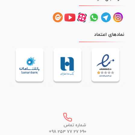
نمادهای اعتماد
شماره تماس
+98 253 77 27 690