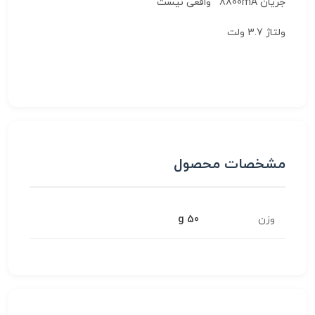
جریان 8800mA واقعی نیست
ولتاژ 3.7 ولت
مشخصات محصول
وزن
50 g