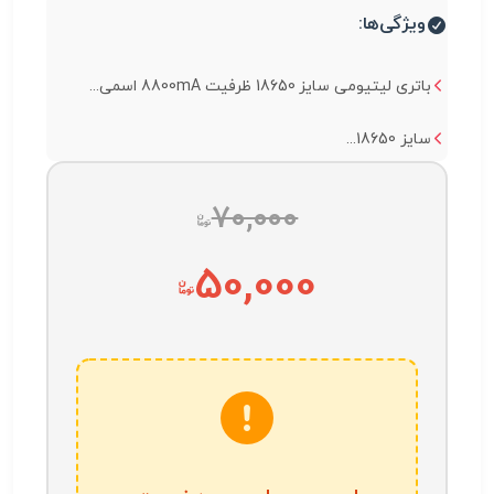
ویژگی‌ها:
باتری لیتیومی سایز 18650 ظرفیت 8800mA اسمی...
سایز 18650...
70,000
50,000