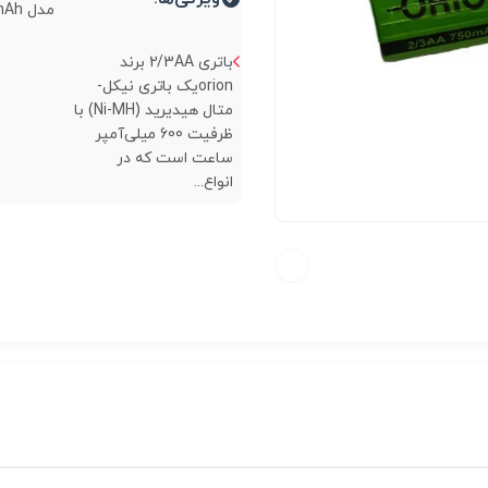
مدل 2/3AA 600mAh...
باتری 2/3AA برند
orionیک باتری نیکل-
متال هیدیرید (Ni-MH) با
ظرفیت 600 میلی‌آمپر
ساعت است که در
انواع...