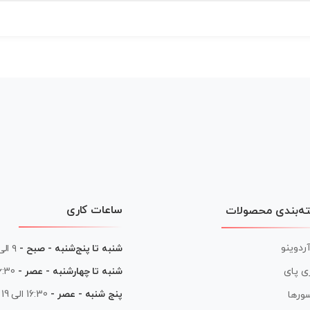
ساعات کاری
ه‌بندی محصولات
آردوینو
شنبه تا پنج‌شنبه - صبح -
۹ الی ۱۳
شنبه تا چهارشنبه - عصر -
16:30 الی
ی پای
پنج شنبه - عصر -
16:30 الی 19
ورها