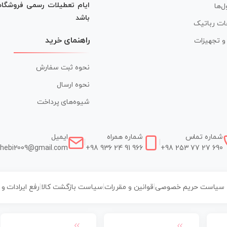
ایام تعطیلات رسمی فروشگا
ل‌ها
باشد
ات رباتیک
راهنمای خرید
ر و تجهیزات
نحوه ثبت سفارش
نحوه ارسال
شیوه‌های پرداخت
شماره تماس
شماره همراه
ایمیل
|
|
hebi2009@gmail.com
+98 936 24 91 966
+98 253 77 27 690
سیاست حریم خصوصی
|
قوانین و مقررات
|
سیاست بازگشت کالا
|
رفع ایرادات و