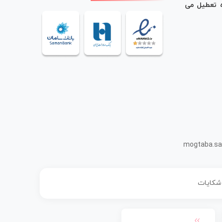
ه تعطیل می
mogtaba.sa
 شکایات