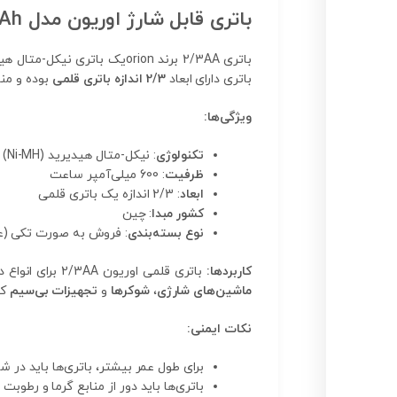
باتری قابل شارژ اوریون مدل 2/3AA 600mAh
باتری 2/3AA برند orionیک باتری نیکل-متال هیدیرید (Ni-MH) با ظرفیت 60
باتری دارای ابعاد
2/3 اندازه باتری قلمی
بوده و من
ویژگی‌ها:
تکنولوژی
: نیکل-متال هیدیرید (Ni-MH)
ظرفیت
: 600 میلی‌آمپر ساعت
ابعاد
: 2/3 اندازه یک باتری قلمی
کشور مبدا
: چین
نوع بسته‌بندی
: فروش به صورت تکی (
کاربردها:
باتری قلمی اوریون 2/3AA برای انواع دستگاه‌های الکترونیکی که نیاز به
ماشین‌های شارژی
،
شوکرها
و
تجهیزات بی‌سیم
که
نکات ایمنی:
برای طول عمر بیشتر، باتری‌ها باید در شارژرهای
باتری‌ها باید دور از منابع گرما و رطوبت