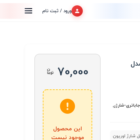
ورود / ثبت نام
مدل
70,000
جاباتری-شارژر,
این محصول
ل شارژ اوریون
موجود نیست