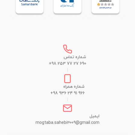
شماره تماس
+98 253 77 27 690
|
شماره همراه
+98 936 24 91 966
|
ایمیل
mogtaba.sahebi2009@gmail.com