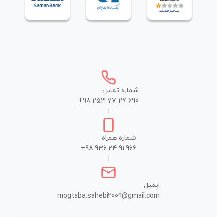
شماره تماس
+98 253 77 27 690
|
شماره همراه
+98 936 24 91 966
|
ایمیل
mogtaba.sahebi2009@gmail.com