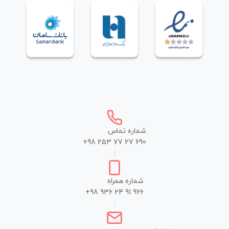
شماره تماس
+98 253 77 27 690
|
شماره همراه
+98 936 24 91 966
|