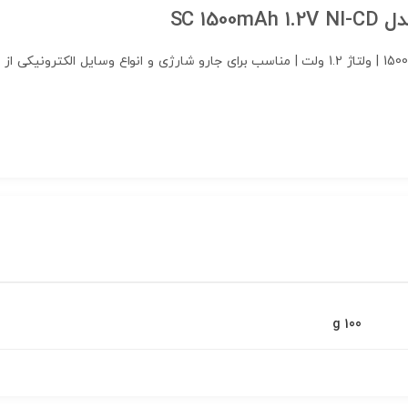
باتری شارژی از نوع نیکل-کادمیم | ظرفیت 1500mAh | ولتاژ 1.2 ولت | مناسب برای جارو شارژی و
100 g