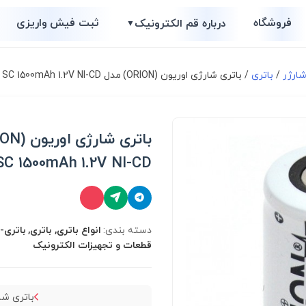
فروشگاه
ثبت فیش واریزی
درباره قم الکترونیک
▼
شارژر
/
باتری
/ باتری شارژی اوریون (ORION) مدل SC 1500mAh 1.2V NI-CD
SC 1500mAh 1.2V NI-CD
دسته بندی:
انواع باتری, باتری, باتری-
قطعات و تجهیزات الکترونیک
باتری شا