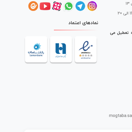
 20
نمادهای اعتماد
ه تعطیل می
mogtaba.sa