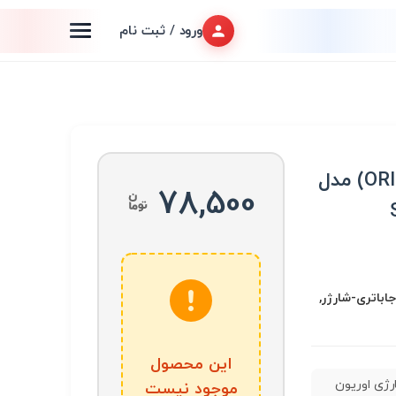
ورود / ثبت نام
باتری شارژی اوریون (ORION) مدل
78,500
جاباتری-شارژر,
این محصول
رژی اوریون
موجود نیست