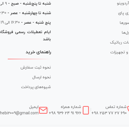
آردوینو
شنبه تا پنج‌شنبه - صبح -
۹ الی ۱۳
شنبه تا چهارشنبه - عصر -
16:30 الی
ی پای
پنج شنبه - عصر -
16:30 الی 19
ورها
ایام تعطیلات رسمی فروشگا
ل‌ها
باشد
ات رباتیک
راهنمای خرید
ر و تجهیزات
نحوه ثبت سفارش
نحوه ارسال
شیوه‌های پرداخت
شماره تماس
شماره همراه
ایمیل
|
|
hebi2009@gmail.com
+98 936 24 91 966
+98 253 77 27 690