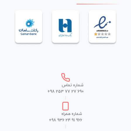
شماره تماس
+98 253 77 27 690
|
شماره همراه
+98 936 24 91 966
|