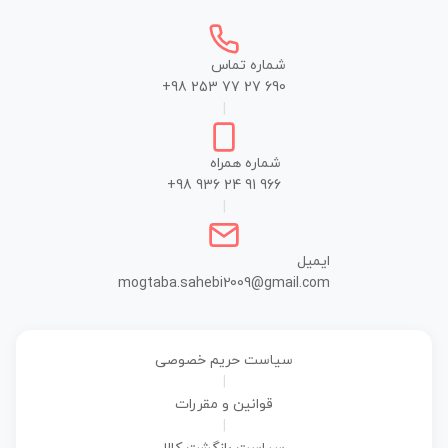
شماره تماس
+98 253 77 27 690
|
شماره همراه
+98 936 24 91 966
|
ایمیل
mogtaba.sahebi2009@gmail.com
سیاست حریم خصوصی
|
قوانین و مقررات
|