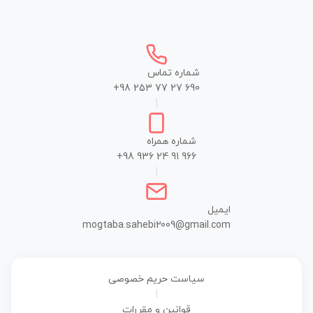
شماره تماس
+98 253 77 27 690
|
شماره همراه
+98 936 24 91 966
|
ایمیل
mogtaba.sahebi2009@gmail.com
سیاست حریم خصوصی
|
قوانین و مقررات