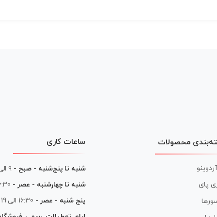
ساعات کاری
ه‌بندی محصولات
آردوینو
شنبه تا پنج‌شنبه - صبح -
۹ الی ۱۳
شنبه تا چهارشنبه - عصر -
16:30 الی
ی پای
پنج شنبه - عصر -
16:30 الی 19
ورها
ایام تعطیلات رسمی فروشگا