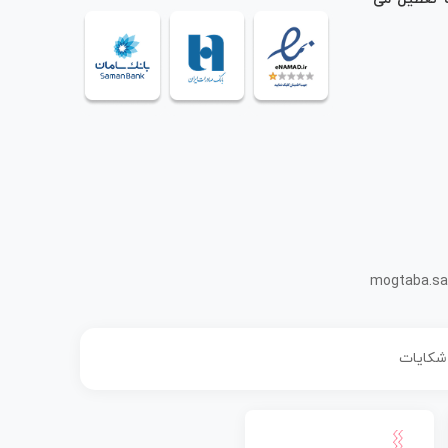
mogtaba.sa
 شکایات