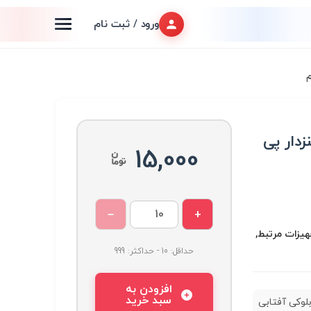
ورود / ثبت نام
م
زدار پی
15,000
−
+
اری, LED و تجهیزات مرتبط,
حداقل: 10 - حداکثر: 999
افزودن به
سبد خرید
بلوکی آفتابی