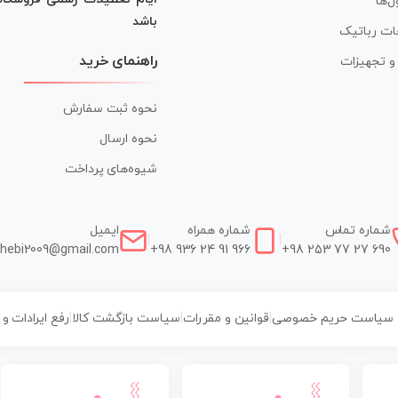
ل‌ها
باشد
ات رباتیک
راهنمای خرید
ر و تجهیزات
نحوه ثبت سفارش
نحوه ارسال
شیوه‌های پرداخت
شماره تماس
شماره همراه
ایمیل
|
|
hebi2009@gmail.com
+98 936 24 91 966
+98 253 77 27 690
سیاست حریم خصوصی
|
قوانین و مقررات
|
سیاست بازگشت کالا
|
رفع ایرادات و