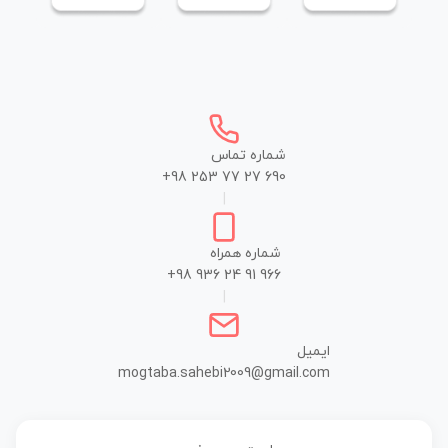
شماره تماس
+98 253 77 27 690
|
شماره همراه
+98 936 24 91 966
|
ایمیل
mogtaba.sahebi2009@gmail.com