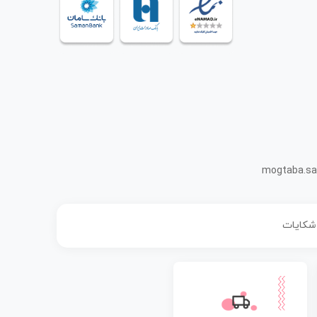
mogtaba.sa
 شکایات