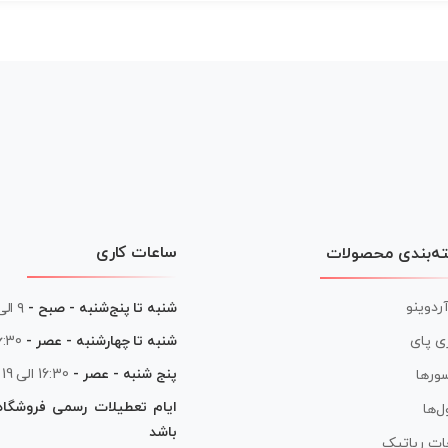
ساعات کاری
ه‌بندی محصولات
آردوینو
شنبه تا پنج‌شنبه - صبح -
۹ الی ۱۳
شنبه تا چهارشنبه - عصر -
16:30 الی
ی پای
پنج شنبه - عصر -
16:30 الی 19
ورها
ایام تعطیلات رسمی فروشگا
ل‌ها
باشد
ات رباتیک