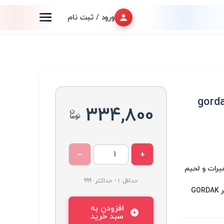
ورود / ثبت نام
هوای گرم هیتر gordak
334,800
−
+
عميرات و لحیم
حداقل: 1 - حداکثر: 999
952, المنت هیتر, المنت هیتر GORDAK
افزودن به
سبد خرید