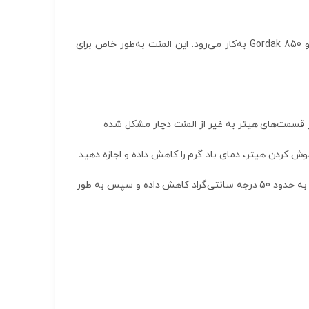
، مغزی حرارتی است که در مدل‌های مختلف هیتر هوای گرم نظیر Gordak 952D و Gordak 850 به‌کار می‌رود. این المنت به‌طور خاص برای
و Gordak 850 سازگار است. در صورتی که سایر قسمت‌های هیتر به غیر از المنت دچار مشکل شده
وش کردن هیتر، دمای باد گرم را کاهش داده و اجازه دهید
در مدل Gordak 952D، پس از خاموش کردن دکمه پاور، دستگاه به‌طور خودکار دمای هوای گرم را به حدود 50 درجه سانتی‌گراد کاهش داده و سپس به طور