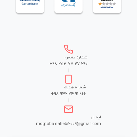
شماره تماس
+98 253 77 27 690
|
شماره همراه
+98 936 24 91 966
|
ایمیل
mogtaba.sahebi2009@gmail.com