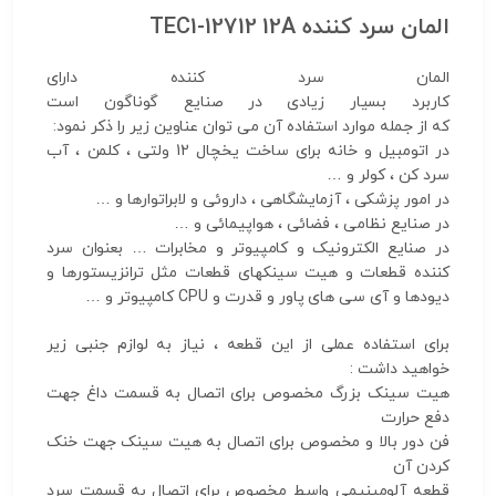
المان سرد کننده TEC1-12712 12A
المان سرد کننده دارای
کاربرد بسیار زیادی در صنایع گوناگون است
که از جمله موارد استفاده آن می توان عناوین زیر را ذکر نمود:
در اتومبیل و خانه برای ساخت یخچال 12 ولتی ، کلمن ، آب
سرد کن ، کولر و …
در امور پزشکی ، آزمایشگاهی ، داروئی و لابراتوارها و …
در صنایع نظامی ، فضائی ، هواپیمائی و …
در صنایع الکترونیک و کامپیوتر و مخابرات … بعنوان سرد
کننده قطعات و هیت سینکهای قطعات مثل ترانزیستورها و
دیودها و آی سی های پاور و قدرت و CPU کامپیوتر و …
برای استفاده عملی از این قطعه ، نیاز به لوازم جنبی زیر
خواهید داشت :
هیت سینک بزرگ مخصوص برای اتصال به قسمت داغ جهت
دفع حرارت
فن دور بالا و مخصوص برای اتصال به هیت سینک جهت خنک
کردن آن
قطعه آلومینیمی واسط مخصوص برای اتصال به قسمت سرد