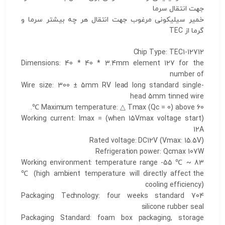
جهت انتقال سرما
خمیر سیلیکونی مرغوب جهت انتقال هر چه بیشتر سرما و
گرما از TEC
Chip Type
: TEC1-12712
Dimensions
: 40 * 40 * 3.4mm
element
127
for
the
number of
Wire size
:
300 ± 5mm RV
lead
long
standard
single-
head
5mm
tinned
wire
Maximum temperature
: △ Tmax (Qc = 0)
above
60 ℃.
Working current
: Imax = (
when
15Vmax
voltage start
)
12A
Rated
voltage
: DC12V (Vmax: 15.5V)
Refrigeration
power
: Qcmax 107W
Working environment:
temperature range
-55 ℃ ~ 83
℃ (
high ambient
temperature
will directly
affect the
cooling
efficiency)
Packaging Technology:
four weeks
standard
704
silicone rubber seal
Packaging Standard
:
foam
box packaging,
storage