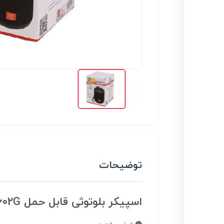
توضیحات
اسپیکر بلوتوثی قابل حمل XP-B602G / اسپیکر بلوتوثی با کیفیت و قابل حمل