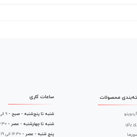
ساعات کاری
ه‌بندی محصولات
آردوینو
شنبه تا پنج‌شنبه - صبح -
۹ الی ۱۳
شنبه تا چهارشنبه - عصر -
16:30 الی
ی پای
پنج شنبه - عصر -
16:30 الی 19
ورها