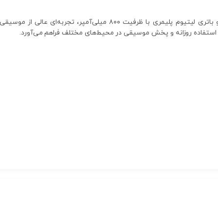
اسپیکر بلوتوثی XP-B602G با طراحی جمع‌وجور و باتری لیتیوم پلیمری با