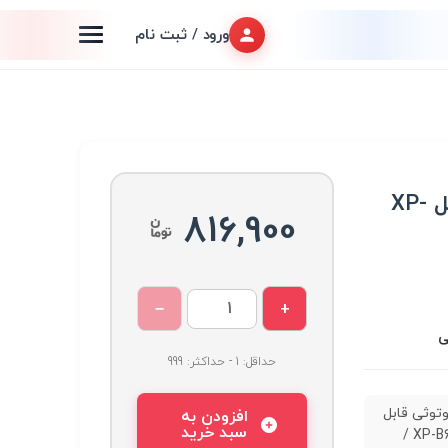
ورود / ثبت نام
اسپیکر بلوتوثی قابل حمل XP-
816,900
−
+
ی
حداقل: 1 - حداکثر: 999
وتوثی قابل
افزودن به
سبد خرید
حمل XP-B602G /