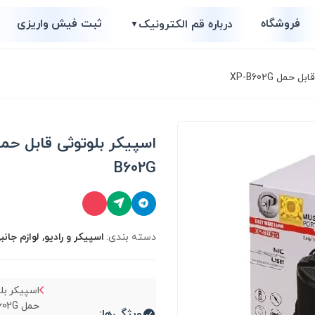
فروشگاه
ثبت فیش واریزی
درباره قم الکترونیک
▼
مل XP-B602G
B602G
دسته بندی:
اسپیکر و رادیو, لوازم جانب
اسپیکر بل
ویژگی‌ها: