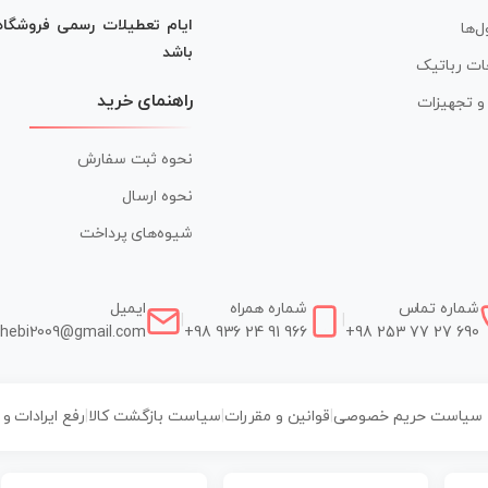
ایام تعطیلات رسمی فروشگا
ل‌ها
باشد
ات رباتیک
راهنمای خرید
ر و تجهیزات
نحوه ثبت سفارش
نحوه ارسال
شیوه‌های پرداخت
شماره تماس
شماره همراه
ایمیل
|
|
hebi2009@gmail.com
+98 936 24 91 966
+98 253 77 27 690
سیاست حریم خصوصی
|
قوانین و مقررات
|
سیاست بازگشت کالا
|
رفع ایرادات و