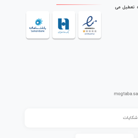
ه تعطیل می
mogtaba.sa
 شکایات