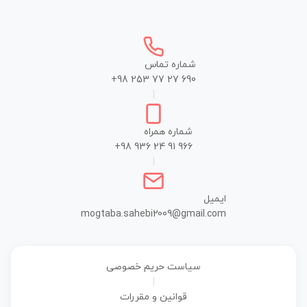
شماره تماس
+98 253 77 27 690
|
شماره همراه
+98 936 24 91 966
|
ایمیل
mogtaba.sahebi2009@gmail.com
سیاست حریم خصوصی
|
قوانین و مقررات