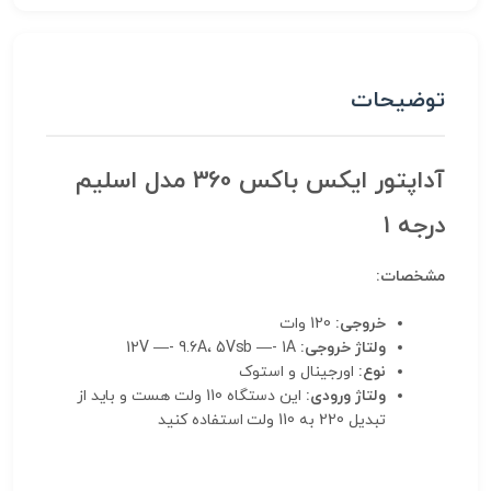
توضیحات
آداپتور ایکس باکس 360 مدل اسلیم
درجه ۱
مشخصات:
خروجی:
120 وات
ولتاژ خروجی:
12V —- 9.6A، 5Vsb —- 1A
نوع:
اورجینال و استوک
ولتاژ ورودی:
این دستگاه 110 ولت هست و باید از
تبدیل 220 به 110 ولت استفاده کنید