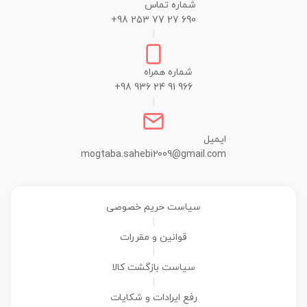
شماره تماس
+98 253 77 27 690
|
شماره همراه
+98 936 24 91 966
|
ایمیل
mogtaba.sahebi2009@gmail.com
سیاست حریم خصوصی
|
قوانین و مقررات
|
سیاست بازگشت کالا
|
رفع ایرادات و شکایات