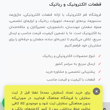
قطعات الکترونیک و رباتیک
فروشگاه قم الکترونیک با ارائه قطعات الکترونیکی، ماژول‌ها،
سنسورها، بردهای توسعه، تجهیزات رباتیک و ابزارهای تخصصی،
همراه مطمئن مهندسان، دانشجویان، تعمیرکاران و علاقه‌مندان
به الکترونیک است. ما با تضمین کیفیت، قیمت مناسب و ارسال
سریع، تلاش می‌کنیم تا تجربه‌ای ساده، مطمئن و حرفه‌ای را برای
مشتریان خود فراهم کنیم.
تنوع محصولات الکترونیکی و رباتیک
ارسال سریع به سراسر کشور
پشتیبانی تخصصی و مشاوره خرید
قطعات با کیفیت و قیمت مناسب
×
برای خرید تعداد (سفارش عمده) لطفا قبل از ثبت
سفارش با فروشگاه هماهنگ فرمایید. در صورتی‌که
بدون هماهنگی سفارش ثبت شود و موجودی کالا کافی
نباشد، مبلغ پرداختی پس از کسر کارمزدهای بانکی و
© تمامی حقوق برای فروشگاه تخصصی قم الکترونیک محفوظ می‌باشد.