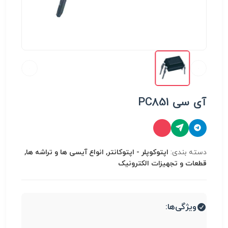
آی سی PC851
دسته بندی:
اپتوکوپلر - اپتوکانتر, انواع آیسی ها و تراشه ها,
قطعات و تجهیزات الکترونیک
ویژگی‌ها: