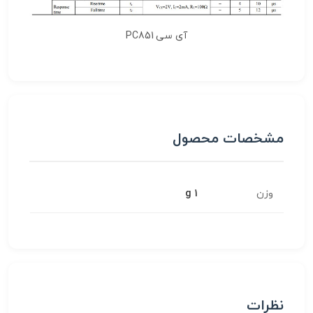
آی سی PC851
مشخصات محصول
وزن
1 g
نظرات