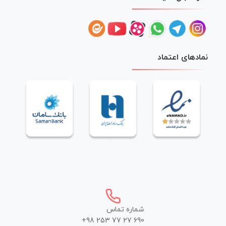
نمادهای اعتماد
شماره تماس
+98 253 77 27 690