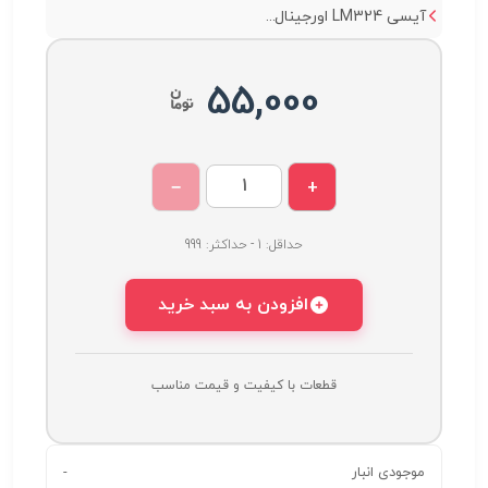
آیسی LM324 اورجینال...
55,000
−
+
حداقل: 1 - حداکثر: 999
افزودن به سبد خرید
قطعات با کیفیت و قیمت مناسب
موجودی انبار
-