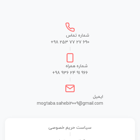
شماره تماس
+98 253 77 27 690
|
شماره همراه
+98 936 24 91 966
|
ایمیل
mogtaba.sahebi2009@gmail.com
سیاست حریم خصوصی
|