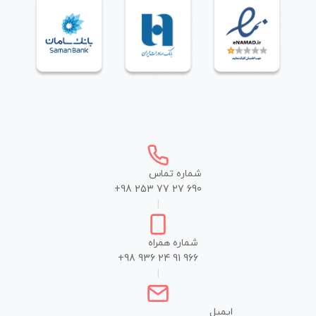
شماره تماس
+98 253 77 27 690
|
شماره همراه
+98 936 24 91 966
|
ایمیل