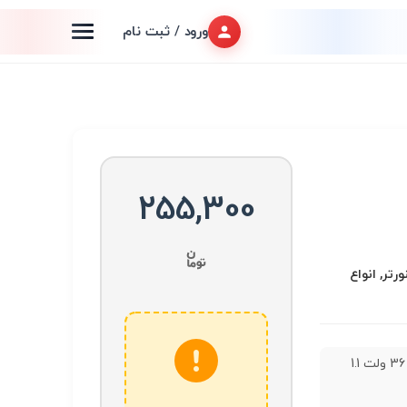
ورود / ثبت نام
255,300
رتر, انواع
آداپتور 36 ولت 1.1