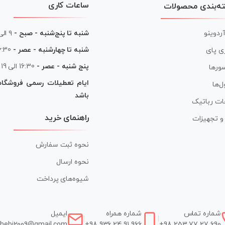
ساعات کاری
ه‌بندی محصولات
آردوینو
شنبه تا پنج‌شنبه - صبح -
۹ الی ۱۳
شنبه تا چهارشنبه - عصر -
16:30 الی
ی پای
پنج شنبه - عصر -
16:30 الی 19
ورها
ایام تعطیلات رسمی فروشگا
ل‌ها
باشد
ات رباتیک
راهنمای خرید
ر و تجهیزات
نحوه ثبت سفارش
نحوه ارسال
شیوه‌های پرداخت
شماره تماس
شماره همراه
ایمیل
|
|
hebi2009@gmail.com
+98 936 24 91 966
+98 253 77 27 690