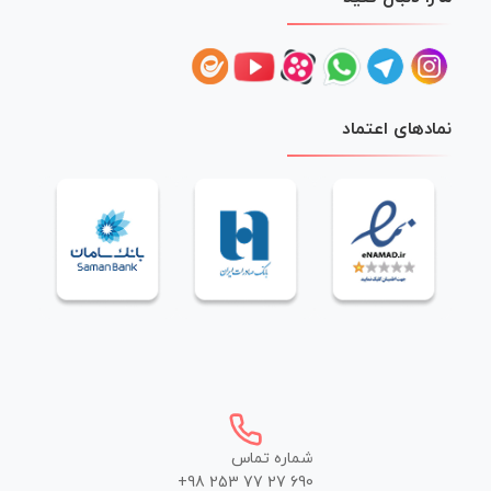
نمادهای اعتماد
شماره تماس
+98 253 77 27 690