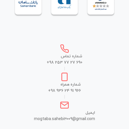
شماره تماس
+98 253 77 27 690
|
شماره همراه
+98 936 24 91 966
|
ایمیل
mogtaba.sahebi2009@gmail.com