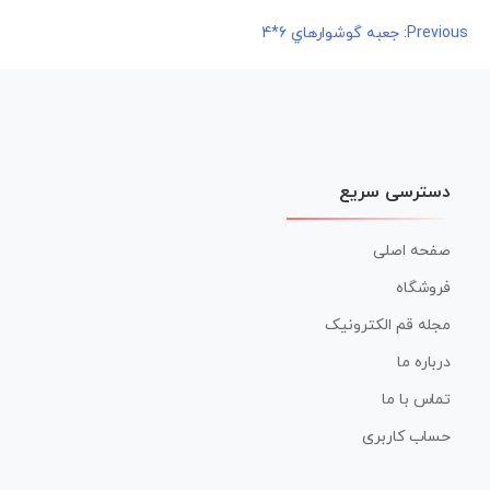
راهبری
Previous:
جعبه گوشواره⁪اي 6*4
نوشته
دسترسی سریع
صفحه اصلی
فروشگاه
مجله قم الکترونیک
درباره ما
تماس با ما
حساب کاربری