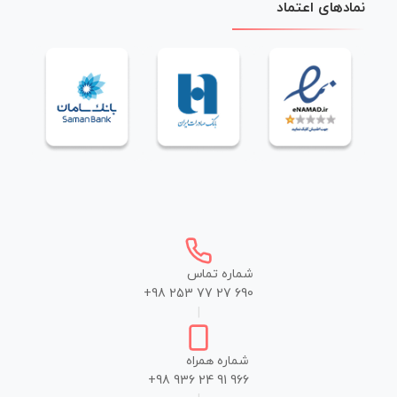
نمادهای اعتماد
شماره تماس
+98 253 77 27 690
|
شماره همراه
+98 936 24 91 966