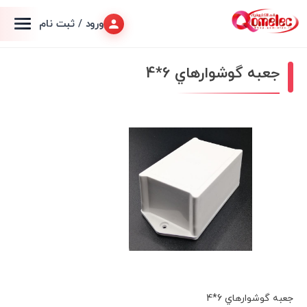
ورود / ثبت نام
جعبه گوشواره⁪اي 6*4
جعبه گوشواره⁪اي 6*4