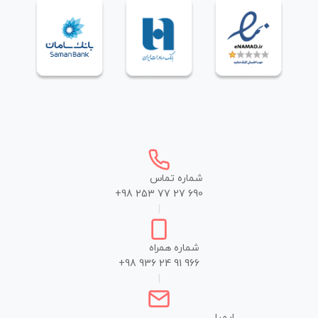
شماره تماس
+98 253 77 27 690
|
شماره همراه
+98 936 24 91 966
|
ایمیل