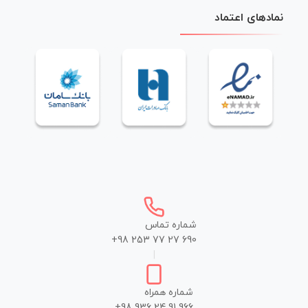
نمادهای اعتماد
شماره تماس
+98 253 77 27 690
|
شماره همراه
+98 936 24 91 966