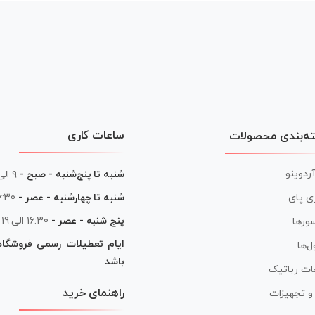
ساعات کاری
ه‌بندی محصولات
آردوینو
شنبه تا پنج‌شنبه - صبح -
۹ الی ۱۳
شنبه تا چهارشنبه - عصر -
16:30 الی
ی پای
پنج شنبه - عصر -
16:30 الی 19
ورها
ایام تعطیلات رسمی فروشگا
ل‌ها
باشد
ات رباتیک
راهنمای خرید
ر و تجهیزات