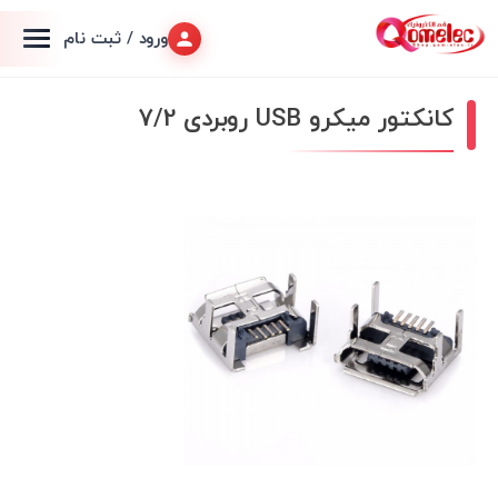
ورود / ثبت نام
کانکتور میکرو USB روبردی 7/2