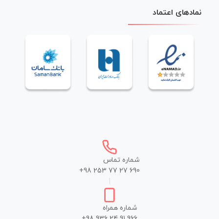
نمادهای اعتماد
شماره تماس
+98 253 77 27 690
|
شماره همراه
+98 936 24 91 966