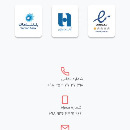
شماره تماس
+98 253 77 27 690
|
شماره همراه
+98 936 24 91 966
|