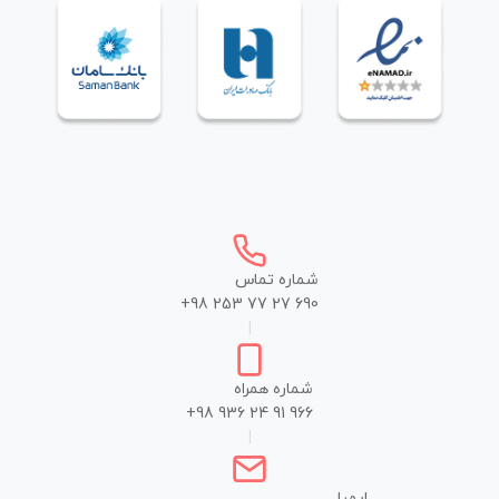
شماره تماس
+98 253 77 27 690
|
شماره همراه
+98 936 24 91 966
|
ایمیل