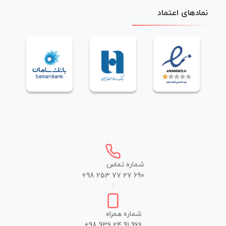
نمادهای اعتماد
شماره تماس
+98 253 77 27 690
|
شماره همراه
+98 936 24 91 966