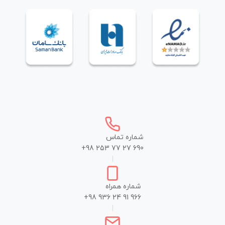
شماره تماس
+98 253 77 27 690
|
شماره همراه
+98 936 24 91 966
|