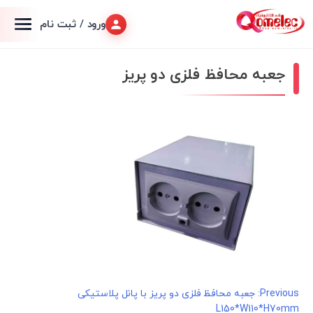
ورود / ثبت نام
جعبه محافظ فلزی دو پریز
راهبری
Previous:
جعبه محافظ فلزی دو پریز با پانل پلاستیکی
L150*W110*H70mm