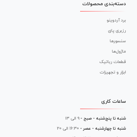
دسته‌بندی محصولات
برد آردوینو
رزبری پای
سنسورها
ماژول‌ها
قطعات رباتیک
ابزار و تجهیزات
ساعات کاری
شنبه تا پنج‌شنبه - صبح -
۹ الی ۱۳
شنبه تا چهارشنبه - عصر -
16:30 الی 20