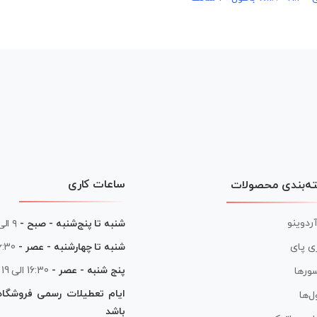
ساعات کاری
ه‌بندی محصولات
آردوینو
شنبه تا پنج‌شنبه - صبح -
۹ الی ۱۳
شنبه تا چهارشنبه - عصر -
16:30 الی
ی پای
پنج شنبه - عصر -
16:30 الی 19
ورها
ایام تعطیلات رسمی فروشگا
ل‌ها
باشد