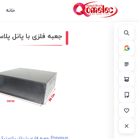
خانه
جعبه فلزی با پانل پلاستیکی 00
Previous:
جعبه فلزی با پانل پلاستیکی W:180*H:100 باطول ۲۰ س