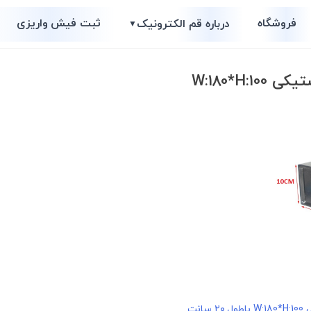
فروشگاه
ثبت فیش واریزی
درباره قم الکترونیک
▼
W:180*H:1
انت