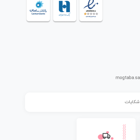
mogtaba.sa
 شکایات