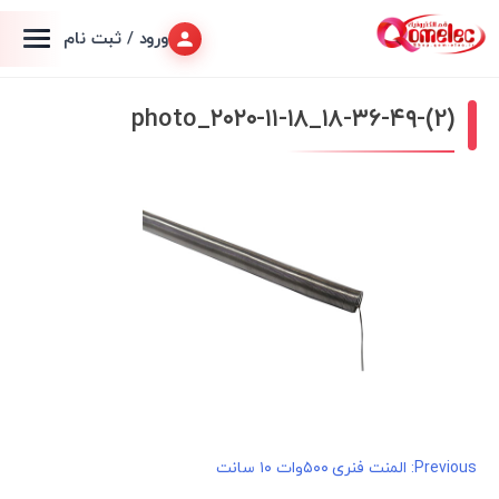
ورود / ثبت نام
photo_۲۰۲۰-۱۱-۱۸_۱۸-۳۶-۴۹-(2)
راهبری
Previous:
المنت فنری ۵۰۰وات ۱۰ سانت