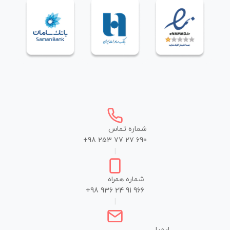
شماره تماس
+98 253 77 27 690
|
شماره همراه
+98 936 24 91 966
|
ایمیل