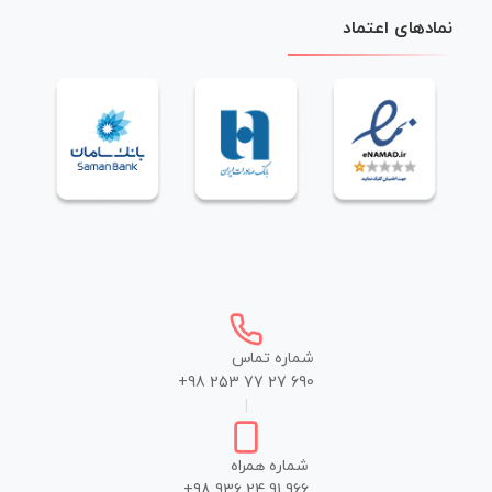
نمادهای اعتماد
شماره تماس
+98 253 77 27 690
|
شماره همراه
+98 936 24 91 966